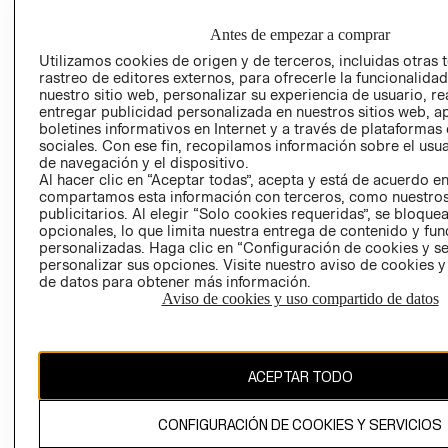
EMPRESARIAL
PRIVACIDAD
GIFT CARD
Antes de empezar a comprar
AVISO DE
Utilizamos cookies de origen y de terceros, incluidas otras 
rastreo de editores externos, para ofrecerle la funcionalid
COOKIES
nuestro sitio web, personalizar su experiencia de usuario, rea
LIBRO DE
entregar publicidad personalizada en nuestros sitios web, a
RECLAMACIO
boletines informativos en Internet y a través de plataformas
sociales. Con ese fin, recopilamos información sobre el usua
de navegación y el dispositivo.
Al hacer clic en “Aceptar todas”, acepta y está de acuerdo e
compartamos esta información con terceros, como nuestros
publicitarios. Al elegir “Solo cookies requeridas”, se bloque
opcionales, lo que limita nuestra entrega de contenido y fu
personalizadas. Haga clic en “Configuración de cookies y se
personalizar sus opciones. Visite nuestro aviso de cookies 
Ecuador ($)
de datos para obtener más información.
Aviso de cookies y uso compartido de datos
CAMBIAR REGIÓN
ACEPTAR TODO
El contenido de esta página web está protegido por copyright y es
propiedad de H&M Hennes & Mauritz AB.
CONFIGURACIÓN DE COOKIES Y SERVICIOS