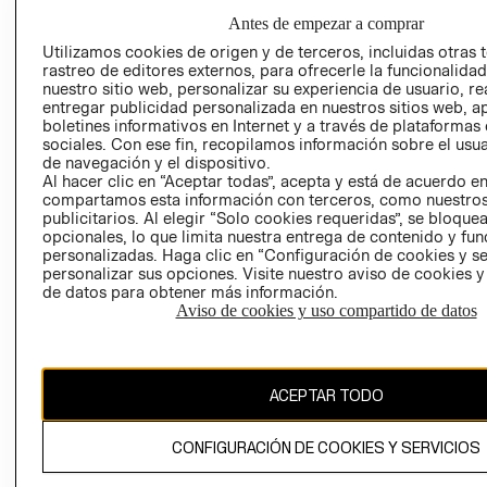
GIFT CARD
Antes de empezar a comprar
AVISO DE
Utilizamos cookies de origen y de terceros, incluidas otras 
COOKIES
rastreo de editores externos, para ofrecerle la funcionalid
nuestro sitio web, personalizar su experiencia de usuario, rea
LIBRO DE
entregar publicidad personalizada en nuestros sitios web, a
RECLAMACIO
boletines informativos en Internet y a través de plataformas
sociales. Con ese fin, recopilamos información sobre el usua
de navegación y el dispositivo.
Al hacer clic en “Aceptar todas”, acepta y está de acuerdo e
compartamos esta información con terceros, como nuestros
publicitarios. Al elegir “Solo cookies requeridas”, se bloque
opcionales, lo que limita nuestra entrega de contenido y fu
personalizadas. Haga clic en “Configuración de cookies y se
Ecuador ($)
personalizar sus opciones. Visite nuestro aviso de cookies 
de datos para obtener más información.
Aviso de cookies y uso compartido de datos
CAMBIAR REGIÓN
ACEPTAR TODO
El contenido de esta página web está protegido por copyright y es
propiedad de H&M Hennes & Mauritz AB.
CONFIGURACIÓN DE COOKIES Y SERVICIOS