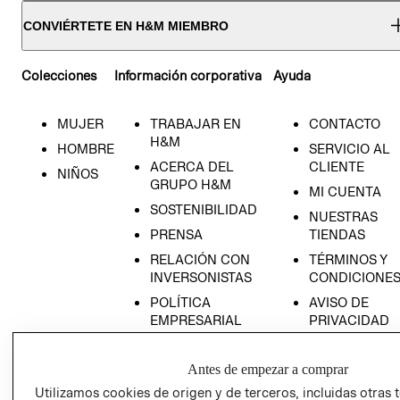
CONVIÉRTETE EN H&M MIEMBRO
Colecciones
Información corporativa
Ayuda
MUJER
TRABAJAR EN
CONTACTO
H&M
HOMBRE
SERVICIO AL
ACERCA DEL
CLIENTE
NIÑOS
GRUPO H&M
MI CUENTA
SOSTENIBILIDAD
NUESTRAS
PRENSA
TIENDAS
RELACIÓN CON
TÉRMINOS Y
INVERSONISTAS
CONDICIONE
POLÍTICA
AVISO DE
EMPRESARIAL
PRIVACIDAD
GIFT CARD
Antes de empezar a comprar
AVISO DE
COOKIES
Utilizamos cookies de origen y de terceros, incluidas otras 