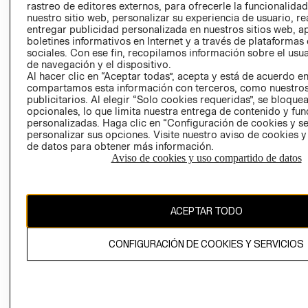
rastreo de editores externos, para ofrecerle la funcionalid
LIBRO DE
nuestro sitio web, personalizar su experiencia de usuario, rea
RECLAMACIO
entregar publicidad personalizada en nuestros sitios web, a
boletines informativos en Internet y a través de plataformas
sociales. Con ese fin, recopilamos información sobre el usua
de navegación y el dispositivo.
Al hacer clic en “Aceptar todas”, acepta y está de acuerdo e
compartamos esta información con terceros, como nuestros
publicitarios. Al elegir “Solo cookies requeridas”, se bloque
opcionales, lo que limita nuestra entrega de contenido y fu
Ecuador ($)
personalizadas. Haga clic en “Configuración de cookies y se
personalizar sus opciones. Visite nuestro aviso de cookies 
CAMBIAR REGIÓN
de datos para obtener más información.
Aviso de cookies y uso compartido de datos
El contenido de esta página web está protegido por copyright y es
ACEPTAR TODO
propiedad de H&M Hennes & Mauritz AB.
CONFIGURACIÓN DE COOKIES Y SERVICIOS