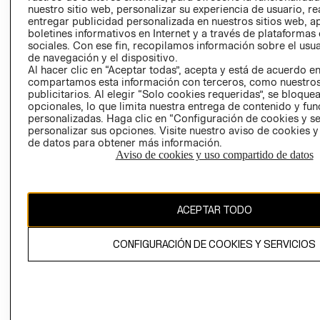
nuestro sitio web, personalizar su experiencia de usuario, rea
RECLAMACIO
entregar publicidad personalizada en nuestros sitios web, a
boletines informativos en Internet y a través de plataformas
sociales. Con ese fin, recopilamos información sobre el usua
de navegación y el dispositivo.
Al hacer clic en “Aceptar todas”, acepta y está de acuerdo e
compartamos esta información con terceros, como nuestros
publicitarios. Al elegir “Solo cookies requeridas”, se bloque
opcionales, lo que limita nuestra entrega de contenido y fu
Ecuador ($)
personalizadas. Haga clic en “Configuración de cookies y se
personalizar sus opciones. Visite nuestro aviso de cookies 
CAMBIAR REGIÓN
de datos para obtener más información.
Aviso de cookies y uso compartido de datos
El contenido de esta página web está protegido por copyright y es
ACEPTAR TODO
propiedad de H&M Hennes & Mauritz AB.
CONFIGURACIÓN DE COOKIES Y SERVICIOS