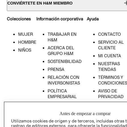
CONVIÉRTETE EN H&M MIEMBRO
Colecciones
Información corporativa
Ayuda
MUJER
TRABAJAR EN
CONTACTO
H&M
HOMBRE
SERVICIO AL
ACERCA DEL
CLIENTE
NIÑOS
GRUPO H&M
MI CUENTA
SOSTENIBILIDAD
NUESTRAS
PRENSA
TIENDAS
RELACIÓN CON
TÉRMINOS Y
INVERSONISTAS
CONDICIONE
POLÍTICA
AVISO DE
EMPRESARIAL
PRIVACIDAD
GIFT CARD
AVISO DE
Antes de empezar a comprar
COOKIES
Utilizamos cookies de origen y de terceros, incluidas otras 
rastreo de editores externos, para ofrecerle la funcionalid
LIBRO DE