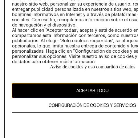
nuestro sitio web, personalizar su experiencia de usuario, rea
RECLAMACIO
entregar publicidad personalizada en nuestros sitios web, a
boletines informativos en Internet y a través de plataformas
sociales. Con ese fin, recopilamos información sobre el usua
de navegación y el dispositivo.
Al hacer clic en “Aceptar todas”, acepta y está de acuerdo e
compartamos esta información con terceros, como nuestros
publicitarios. Al elegir “Solo cookies requeridas”, se bloque
opcionales, lo que limita nuestra entrega de contenido y fu
Ecuador ($)
personalizadas. Haga clic en “Configuración de cookies y se
personalizar sus opciones. Visite nuestro aviso de cookies 
CAMBIAR REGIÓN
de datos para obtener más información.
Aviso de cookies y uso compartido de datos
El contenido de esta página web está protegido por copyright y es
ACEPTAR TODO
propiedad de H&M Hennes & Mauritz AB.
CONFIGURACIÓN DE COOKIES Y SERVICIOS