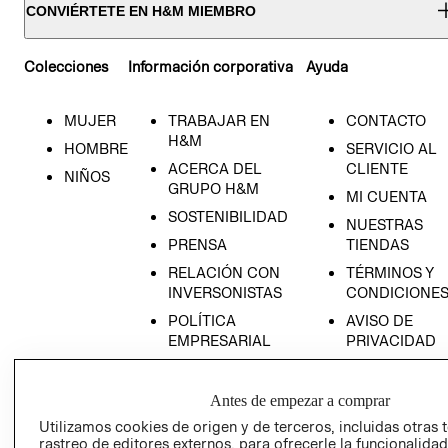
CONVIÉRTETE EN H&M MIEMBRO
Colecciones
Información corporativa
Ayuda
MUJER
TRABAJAR EN
CONTACTO
H&M
HOMBRE
SERVICIO AL
ACERCA DEL
CLIENTE
NIÑOS
GRUPO H&M
MI CUENTA
SOSTENIBILIDAD
NUESTRAS
PRENSA
TIENDAS
RELACIÓN CON
TÉRMINOS Y
INVERSONISTAS
CONDICIONE
POLÍTICA
AVISO DE
EMPRESARIAL
PRIVACIDAD
GIFT CARD
AVISO DE
Antes de empezar a comprar
COOKIES
Utilizamos cookies de origen y de terceros, incluidas otras 
rastreo de editores externos, para ofrecerle la funcionalid
LIBRO DE