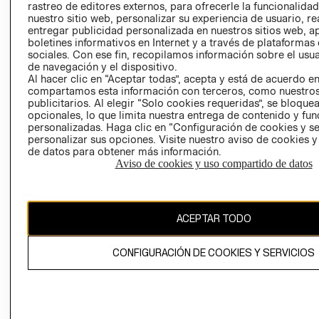
rastreo de editores externos, para ofrecerle la funcionalid
LIBRO DE
nuestro sitio web, personalizar su experiencia de usuario, rea
RECLAMACIO
entregar publicidad personalizada en nuestros sitios web, a
boletines informativos en Internet y a través de plataformas
sociales. Con ese fin, recopilamos información sobre el usua
de navegación y el dispositivo.
Al hacer clic en “Aceptar todas”, acepta y está de acuerdo e
compartamos esta información con terceros, como nuestros
publicitarios. Al elegir “Solo cookies requeridas”, se bloque
opcionales, lo que limita nuestra entrega de contenido y fu
Ecuador ($)
personalizadas. Haga clic en “Configuración de cookies y se
personalizar sus opciones. Visite nuestro aviso de cookies 
CAMBIAR REGIÓN
de datos para obtener más información.
Aviso de cookies y uso compartido de datos
El contenido de esta página web está protegido por copyright y es
ACEPTAR TODO
propiedad de H&M Hennes & Mauritz AB.
CONFIGURACIÓN DE COOKIES Y SERVICIOS