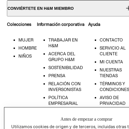
CONVIÉRTETE EN H&M MIEMBRO
Colecciones
Información corporativa
Ayuda
MUJER
TRABAJAR EN
CONTACTO
H&M
HOMBRE
SERVICIO AL
ACERCA DEL
CLIENTE
NIÑOS
GRUPO H&M
MI CUENTA
SOSTENIBILIDAD
NUESTRAS
PRENSA
TIENDAS
RELACIÓN CON
TÉRMINOS Y
INVERSONISTAS
CONDICIONE
POLÍTICA
AVISO DE
EMPRESARIAL
PRIVACIDAD
GIFT CARD
Antes de empezar a comprar
AVISO DE
COOKIES
Utilizamos cookies de origen y de terceros, incluidas otras 