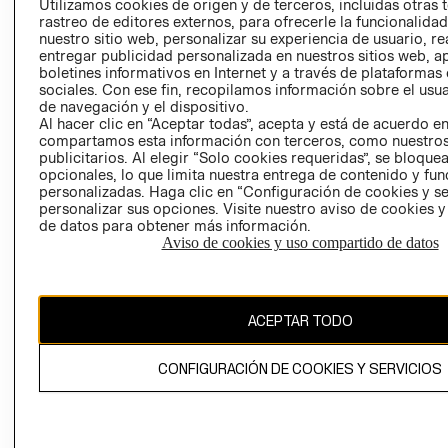
Utilizamos cookies de origen y de terceros, incluidas otras 
COOKIES
rastreo de editores externos, para ofrecerle la funcionalid
LIBRO DE
nuestro sitio web, personalizar su experiencia de usuario, rea
RECLAMACIO
entregar publicidad personalizada en nuestros sitios web, a
boletines informativos en Internet y a través de plataformas
sociales. Con ese fin, recopilamos información sobre el usua
de navegación y el dispositivo.
Al hacer clic en “Aceptar todas”, acepta y está de acuerdo e
compartamos esta información con terceros, como nuestros
publicitarios. Al elegir “Solo cookies requeridas”, se bloque
opcionales, lo que limita nuestra entrega de contenido y fu
Ecuador ($)
personalizadas. Haga clic en “Configuración de cookies y se
personalizar sus opciones. Visite nuestro aviso de cookies 
de datos para obtener más información.
CAMBIAR REGIÓN
Aviso de cookies y uso compartido de datos
El contenido de esta página web está protegido por copyright y es
ACEPTAR TODO
propiedad de H&M Hennes & Mauritz AB.
CONFIGURACIÓN DE COOKIES Y SERVICIOS