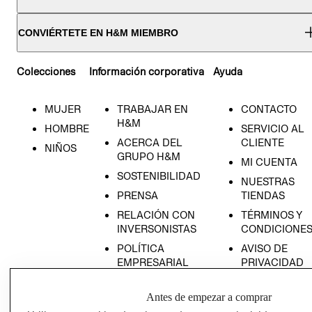
CONVIÉRTETE EN H&M MIEMBRO
Colecciones
Información corporativa
Ayuda
MUJER
TRABAJAR EN
CONTACTO
H&M
HOMBRE
SERVICIO AL
ACERCA DEL
CLIENTE
NIÑOS
GRUPO H&M
MI CUENTA
SOSTENIBILIDAD
NUESTRAS
PRENSA
TIENDAS
RELACIÓN CON
TÉRMINOS Y
INVERSONISTAS
CONDICIONE
POLÍTICA
AVISO DE
EMPRESARIAL
PRIVACIDAD
GIFT CARD
Antes de empezar a comprar
AVISO DE