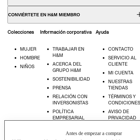
CONVIÉRTETE EN H&M MIEMBRO
Colecciones
Información corporativa
Ayuda
MUJER
TRABAJAR EN
CONTACTO
H&M
HOMBRE
SERVICIO AL
ACERCA DEL
CLIENTE
NIÑOS
GRUPO H&M
MI CUENTA
SOSTENIBILIDAD
NUESTRAS
PRENSA
TIENDAS
RELACIÓN CON
TÉRMINOS Y
INVERSONISTAS
CONDICIONE
POLÍTICA
AVISO DE
EMPRESARIAL
PRIVACIDAD
GIFT CARD
Antes de empezar a comprar
AVISO DE