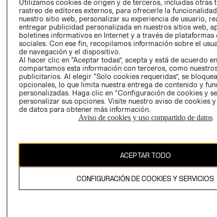
Utilizamos cookies de origen y de terceros, incluidas otras 
COOKIES
rastreo de editores externos, para ofrecerle la funcionalid
LIBRO DE
nuestro sitio web, personalizar su experiencia de usuario, rea
RECLAMACIO
entregar publicidad personalizada en nuestros sitios web, a
boletines informativos en Internet y a través de plataformas
sociales. Con ese fin, recopilamos información sobre el usua
de navegación y el dispositivo.
Al hacer clic en “Aceptar todas”, acepta y está de acuerdo e
compartamos esta información con terceros, como nuestros
publicitarios. Al elegir “Solo cookies requeridas”, se bloque
opcionales, lo que limita nuestra entrega de contenido y fu
Ecuador ($)
personalizadas. Haga clic en “Configuración de cookies y se
personalizar sus opciones. Visite nuestro aviso de cookies 
de datos para obtener más información.
CAMBIAR REGIÓN
Aviso de cookies y uso compartido de datos
El contenido de esta página web está protegido por copyright y es
ACEPTAR TODO
propiedad de H&M Hennes & Mauritz AB.
CONFIGURACIÓN DE COOKIES Y SERVICIOS