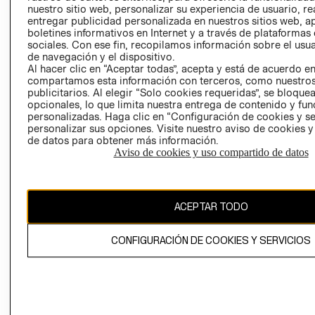
nuestro sitio web, personalizar su experiencia de usuario, rea
RECLAMACIO
entregar publicidad personalizada en nuestros sitios web, a
boletines informativos en Internet y a través de plataformas
sociales. Con ese fin, recopilamos información sobre el usua
de navegación y el dispositivo.
Al hacer clic en “Aceptar todas”, acepta y está de acuerdo e
compartamos esta información con terceros, como nuestros
publicitarios. Al elegir “Solo cookies requeridas”, se bloque
opcionales, lo que limita nuestra entrega de contenido y fu
Ecuador ($)
personalizadas. Haga clic en “Configuración de cookies y se
personalizar sus opciones. Visite nuestro aviso de cookies 
CAMBIAR REGIÓN
de datos para obtener más información.
Aviso de cookies y uso compartido de datos
El contenido de esta página web está protegido por copyright y es
ACEPTAR TODO
propiedad de H&M Hennes & Mauritz AB.
CONFIGURACIÓN DE COOKIES Y SERVICIOS