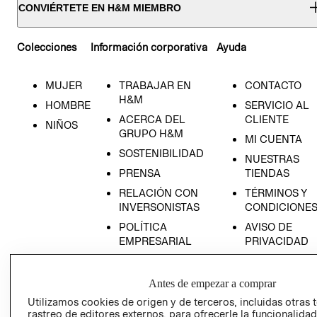
CONVIÉRTETE EN H&M MIEMBRO
Colecciones
Información corporativa
Ayuda
MUJER
TRABAJAR EN
CONTACTO
H&M
HOMBRE
SERVICIO AL
ACERCA DEL
CLIENTE
NIÑOS
GRUPO H&M
MI CUENTA
SOSTENIBILIDAD
NUESTRAS
PRENSA
TIENDAS
RELACIÓN CON
TÉRMINOS Y
INVERSONISTAS
CONDICIONE
POLÍTICA
AVISO DE
EMPRESARIAL
PRIVACIDAD
GIFT CARD
AVISO DE
Antes de empezar a comprar
COOKIES
Utilizamos cookies de origen y de terceros, incluidas otras 
rastreo de editores externos, para ofrecerle la funcionalid
LIBRO DE