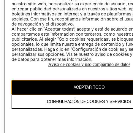
nuestro sitio web, personalizar su experiencia de usuario, rea
RECLAMACIO
entregar publicidad personalizada en nuestros sitios web, a
boletines informativos en Internet y a través de plataformas
sociales. Con ese fin, recopilamos información sobre el usua
de navegación y el dispositivo.
Al hacer clic en “Aceptar todas”, acepta y está de acuerdo e
compartamos esta información con terceros, como nuestros
publicitarios. Al elegir “Solo cookies requeridas”, se bloque
opcionales, lo que limita nuestra entrega de contenido y fu
Ecuador ($)
personalizadas. Haga clic en “Configuración de cookies y se
personalizar sus opciones. Visite nuestro aviso de cookies 
CAMBIAR REGIÓN
de datos para obtener más información.
Aviso de cookies y uso compartido de datos
El contenido de esta página web está protegido por copyright y es
ACEPTAR TODO
propiedad de H&M Hennes & Mauritz AB.
CONFIGURACIÓN DE COOKIES Y SERVICIOS