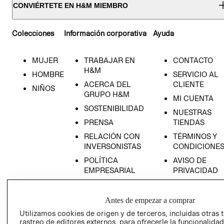
CONVIÉRTETE EN H&M MIEMBRO
Colecciones
Información corporativa
Ayuda
MUJER
TRABAJAR EN
CONTACTO
H&M
HOMBRE
SERVICIO AL
ACERCA DEL
CLIENTE
NIÑOS
GRUPO H&M
MI CUENTA
SOSTENIBILIDAD
NUESTRAS
PRENSA
TIENDAS
RELACIÓN CON
TÉRMINOS Y
INVERSONISTAS
CONDICIONE
POLÍTICA
AVISO DE
EMPRESARIAL
PRIVACIDAD
GIFT CARD
AVISO DE
Antes de empezar a comprar
COOKIES
Utilizamos cookies de origen y de terceros, incluidas otras 
rastreo de editores externos, para ofrecerle la funcionalid
LIBRO DE