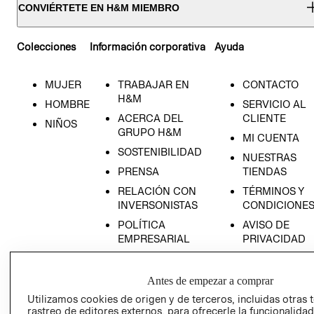
CONVIÉRTETE EN H&M MIEMBRO
Colecciones
Información corporativa
Ayuda
MUJER
TRABAJAR EN
CONTACTO
H&M
HOMBRE
SERVICIO AL
ACERCA DEL
CLIENTE
NIÑOS
GRUPO H&M
MI CUENTA
SOSTENIBILIDAD
NUESTRAS
PRENSA
TIENDAS
RELACIÓN CON
TÉRMINOS Y
INVERSONISTAS
CONDICIONE
POLÍTICA
AVISO DE
EMPRESARIAL
PRIVACIDAD
GIFT CARD
AVISO DE
Antes de empezar a comprar
COOKIES
Utilizamos cookies de origen y de terceros, incluidas otras 
rastreo de editores externos, para ofrecerle la funcionalid
LIBRO DE