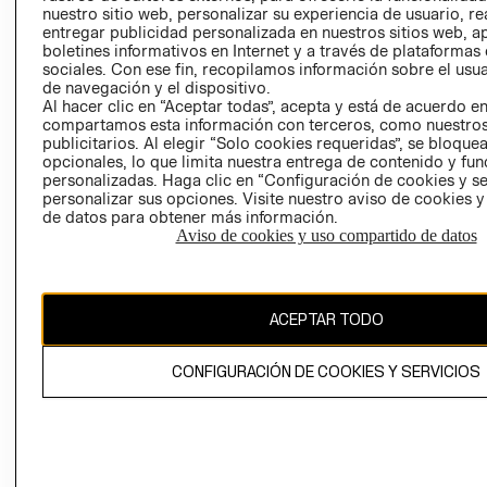
nuestro sitio web, personalizar su experiencia de usuario, rea
RECLAMACIO
entregar publicidad personalizada en nuestros sitios web, a
boletines informativos en Internet y a través de plataformas
sociales. Con ese fin, recopilamos información sobre el usua
de navegación y el dispositivo.
Al hacer clic en “Aceptar todas”, acepta y está de acuerdo e
compartamos esta información con terceros, como nuestros
publicitarios. Al elegir “Solo cookies requeridas”, se bloque
opcionales, lo que limita nuestra entrega de contenido y fu
Ecuador ($)
personalizadas. Haga clic en “Configuración de cookies y se
personalizar sus opciones. Visite nuestro aviso de cookies 
CAMBIAR REGIÓN
de datos para obtener más información.
Aviso de cookies y uso compartido de datos
El contenido de esta página web está protegido por copyright y es
ACEPTAR TODO
propiedad de H&M Hennes & Mauritz AB.
CONFIGURACIÓN DE COOKIES Y SERVICIOS