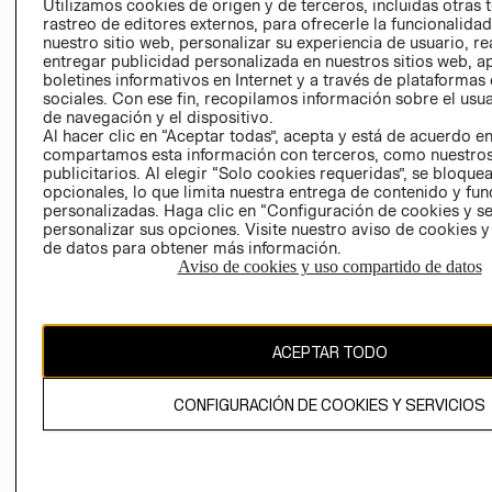
Utilizamos cookies de origen y de terceros, incluidas otras 
COOKIES
rastreo de editores externos, para ofrecerle la funcionalid
LIBRO DE
nuestro sitio web, personalizar su experiencia de usuario, rea
RECLAMACIO
entregar publicidad personalizada en nuestros sitios web, a
boletines informativos en Internet y a través de plataformas
sociales. Con ese fin, recopilamos información sobre el usua
de navegación y el dispositivo.
Al hacer clic en “Aceptar todas”, acepta y está de acuerdo e
compartamos esta información con terceros, como nuestros
publicitarios. Al elegir “Solo cookies requeridas”, se bloque
opcionales, lo que limita nuestra entrega de contenido y fu
Ecuador ($)
personalizadas. Haga clic en “Configuración de cookies y se
personalizar sus opciones. Visite nuestro aviso de cookies 
de datos para obtener más información.
CAMBIAR REGIÓN
Aviso de cookies y uso compartido de datos
El contenido de esta página web está protegido por copyright y es
ACEPTAR TODO
propiedad de H&M Hennes & Mauritz AB.
CONFIGURACIÓN DE COOKIES Y SERVICIOS