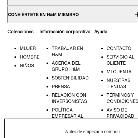
CONVIÉRTETE EN H&M MIEMBRO
Colecciones
Información corporativa
Ayuda
MUJER
TRABAJAR EN
CONTACTO
H&M
HOMBRE
SERVICIO AL
ACERCA DEL
CLIENTE
NIÑOS
GRUPO H&M
MI CUENTA
SOSTENIBILIDAD
NUESTRAS
PRENSA
TIENDAS
RELACIÓN CON
TÉRMINOS Y
INVERSONISTAS
CONDICIONE
POLÍTICA
AVISO DE
EMPRESARIAL
PRIVACIDAD
GIFT CARD
Antes de empezar a comprar
AVISO DE