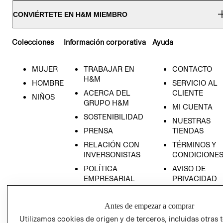
CONVIÉRTETE EN H&M MIEMBRO
Colecciones
Información corporativa
Ayuda
MUJER
TRABAJAR EN
CONTACTO
H&M
HOMBRE
SERVICIO AL
ACERCA DEL
CLIENTE
NIÑOS
GRUPO H&M
MI CUENTA
SOSTENIBILIDAD
NUESTRAS
PRENSA
TIENDAS
RELACIÓN CON
TÉRMINOS Y
INVERSONISTAS
CONDICIONE
POLÍTICA
AVISO DE
EMPRESARIAL
PRIVACIDAD
GIFT CARD
Antes de empezar a comprar
AVISO DE
COOKIES
Utilizamos cookies de origen y de terceros, incluidas otras 