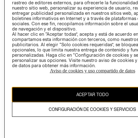
rastreo de editores externos, para ofrecerle la funcionalid
LIBRO DE
nuestro sitio web, personalizar su experiencia de usuario, rea
RECLAMACIO
entregar publicidad personalizada en nuestros sitios web, a
boletines informativos en Internet y a través de plataformas
sociales. Con ese fin, recopilamos información sobre el usua
de navegación y el dispositivo.
Al hacer clic en “Aceptar todas”, acepta y está de acuerdo e
compartamos esta información con terceros, como nuestros
publicitarios. Al elegir “Solo cookies requeridas”, se bloque
opcionales, lo que limita nuestra entrega de contenido y fu
Ecuador ($)
personalizadas. Haga clic en “Configuración de cookies y se
personalizar sus opciones. Visite nuestro aviso de cookies 
CAMBIAR REGIÓN
de datos para obtener más información.
Aviso de cookies y uso compartido de datos
El contenido de esta página web está protegido por copyright y es
ACEPTAR TODO
propiedad de H&M Hennes & Mauritz AB.
CONFIGURACIÓN DE COOKIES Y SERVICIOS