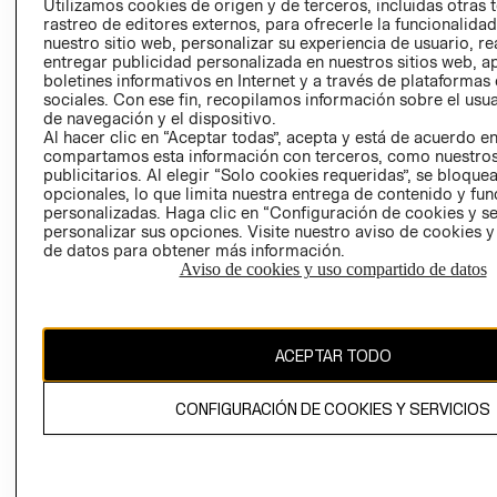
Utilizamos cookies de origen y de terceros, incluidas otras 
COOKIES
rastreo de editores externos, para ofrecerle la funcionalid
LIBRO DE
nuestro sitio web, personalizar su experiencia de usuario, rea
RECLAMACIO
entregar publicidad personalizada en nuestros sitios web, a
boletines informativos en Internet y a través de plataformas
sociales. Con ese fin, recopilamos información sobre el usua
de navegación y el dispositivo.
Al hacer clic en “Aceptar todas”, acepta y está de acuerdo e
compartamos esta información con terceros, como nuestros
publicitarios. Al elegir “Solo cookies requeridas”, se bloque
opcionales, lo que limita nuestra entrega de contenido y fu
Ecuador ($)
personalizadas. Haga clic en “Configuración de cookies y se
personalizar sus opciones. Visite nuestro aviso de cookies 
de datos para obtener más información.
CAMBIAR REGIÓN
Aviso de cookies y uso compartido de datos
El contenido de esta página web está protegido por copyright y es
ACEPTAR TODO
propiedad de H&M Hennes & Mauritz AB.
CONFIGURACIÓN DE COOKIES Y SERVICIOS