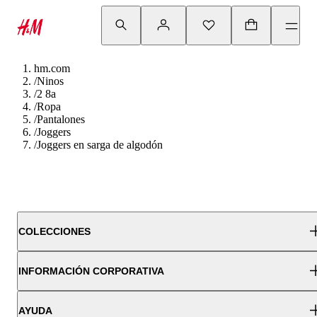
hm.com
/
Ninos
/
2 8a
/
Ropa
/
Pantalones
/
Joggers
/
Joggers en sarga de algodón
COLECCIONES
INFORMACIÓN CORPORATIVA
AYUDA