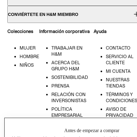
CONVIÉRTETE EN H&M MIEMBRO
Colecciones
Información corporativa
Ayuda
MUJER
TRABAJAR EN
CONTACTO
H&M
HOMBRE
SERVICIO AL
ACERCA DEL
CLIENTE
NIÑOS
GRUPO H&M
MI CUENTA
SOSTENIBILIDAD
NUESTRAS
PRENSA
TIENDAS
RELACIÓN CON
TÉRMINOS Y
INVERSONISTAS
CONDICIONE
POLÍTICA
AVISO DE
EMPRESARIAL
PRIVACIDAD
GIFT CARD
Antes de empezar a comprar
AVISO DE