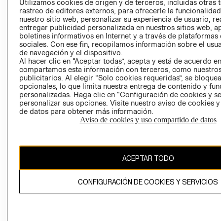
Utilizamos cookies de origen y de terceros, incluidas otras 
COOKIES
rastreo de editores externos, para ofrecerle la funcionalid
LIBRO DE
nuestro sitio web, personalizar su experiencia de usuario, rea
RECLAMACIO
entregar publicidad personalizada en nuestros sitios web, a
boletines informativos en Internet y a través de plataformas
sociales. Con ese fin, recopilamos información sobre el usua
de navegación y el dispositivo.
Al hacer clic en “Aceptar todas”, acepta y está de acuerdo e
compartamos esta información con terceros, como nuestros
publicitarios. Al elegir “Solo cookies requeridas”, se bloque
opcionales, lo que limita nuestra entrega de contenido y fu
Ecuador ($)
personalizadas. Haga clic en “Configuración de cookies y se
personalizar sus opciones. Visite nuestro aviso de cookies 
de datos para obtener más información.
CAMBIAR REGIÓN
Aviso de cookies y uso compartido de datos
El contenido de esta página web está protegido por copyright y es
ACEPTAR TODO
propiedad de H&M Hennes & Mauritz AB.
CONFIGURACIÓN DE COOKIES Y SERVICIOS