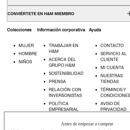
CONVIÉRTETE EN H&M MIEMBRO
Colecciones
Información corporativa
Ayuda
MUJER
TRABAJAR EN
CONTACTO
H&M
HOMBRE
SERVICIO AL
ACERCA DEL
CLIENTE
NIÑOS
GRUPO H&M
MI CUENTA
SOSTENIBILIDAD
NUESTRAS
PRENSA
TIENDAS
RELACIÓN CON
TÉRMINOS Y
INVERSONISTAS
CONDICIONE
POLÍTICA
AVISO DE
EMPRESARIAL
PRIVACIDAD
GIFT CARD
Antes de empezar a comprar
AVISO DE