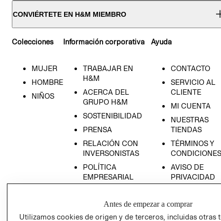
CONVIÉRTETE EN H&M MIEMBRO
Colecciones
Información corporativa
Ayuda
MUJER
TRABAJAR EN
CONTACTO
H&M
HOMBRE
SERVICIO AL
ACERCA DEL
CLIENTE
NIÑOS
GRUPO H&M
MI CUENTA
SOSTENIBILIDAD
NUESTRAS
PRENSA
TIENDAS
RELACIÓN CON
TÉRMINOS Y
INVERSONISTAS
CONDICIONE
POLÍTICA
AVISO DE
EMPRESARIAL
PRIVACIDAD
GIFT CARD
Antes de empezar a comprar
AVISO DE
COOKIES
Utilizamos cookies de origen y de terceros, incluidas otras 