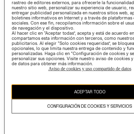
rastreo de editores externos, para ofrecerle la funcionalid
LIBRO DE
nuestro sitio web, personalizar su experiencia de usuario, rea
RECLAMACIO
entregar publicidad personalizada en nuestros sitios web, a
boletines informativos en Internet y a través de plataformas
sociales. Con ese fin, recopilamos información sobre el usua
de navegación y el dispositivo.
Al hacer clic en “Aceptar todas”, acepta y está de acuerdo e
compartamos esta información con terceros, como nuestros
publicitarios. Al elegir “Solo cookies requeridas”, se bloque
opcionales, lo que limita nuestra entrega de contenido y fu
Ecuador ($)
personalizadas. Haga clic en “Configuración de cookies y se
personalizar sus opciones. Visite nuestro aviso de cookies 
CAMBIAR REGIÓN
de datos para obtener más información.
Aviso de cookies y uso compartido de datos
El contenido de esta página web está protegido por copyright y es
ACEPTAR TODO
propiedad de H&M Hennes & Mauritz AB.
CONFIGURACIÓN DE COOKIES Y SERVICIOS