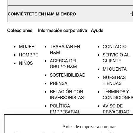
CONVIÉRTETE EN H&M MIEMBRO
Colecciones
Información corporativa
Ayuda
MUJER
TRABAJAR EN
CONTACTO
H&M
HOMBRE
SERVICIO AL
ACERCA DEL
CLIENTE
NIÑOS
GRUPO H&M
MI CUENTA
SOSTENIBILIDAD
NUESTRAS
PRENSA
TIENDAS
RELACIÓN CON
TÉRMINOS Y
INVERSONISTAS
CONDICIONE
POLÍTICA
AVISO DE
EMPRESARIAL
PRIVACIDAD
GIFT CARD
Antes de empezar a comprar
AVISO DE