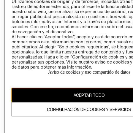
Utilizamos cookies de origen y de terceros, incluidas otras 
COOKIES
rastreo de editores externos, para ofrecerle la funcionalid
LIBRO DE
nuestro sitio web, personalizar su experiencia de usuario, rea
RECLAMACIO
entregar publicidad personalizada en nuestros sitios web, a
boletines informativos en Internet y a través de plataformas
sociales. Con ese fin, recopilamos información sobre el usua
de navegación y el dispositivo.
Al hacer clic en “Aceptar todas”, acepta y está de acuerdo e
compartamos esta información con terceros, como nuestros
publicitarios. Al elegir “Solo cookies requeridas”, se bloque
opcionales, lo que limita nuestra entrega de contenido y fu
Ecuador ($)
personalizadas. Haga clic en “Configuración de cookies y se
personalizar sus opciones. Visite nuestro aviso de cookies 
de datos para obtener más información.
CAMBIAR REGIÓN
Aviso de cookies y uso compartido de datos
El contenido de esta página web está protegido por copyright y es
ACEPTAR TODO
propiedad de H&M Hennes & Mauritz AB.
CONFIGURACIÓN DE COOKIES Y SERVICIOS