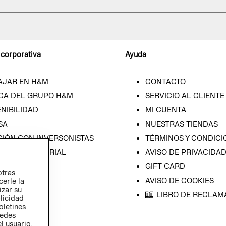
 corporativa
Ayuda
AJAR EN H&M
CONTACTO
CA DEL GRUPO H&M
SERVICIO AL CLIENTE
NIBILIDAD
MI CUENTA
SA
NUESTRAS TIENDAS
CIÓN CON INVERSONISTAS
TÉRMINOS Y CONDICI
ICA EMPRESARIAL
AVISO DE PRIVACIDA
GIFT CARD
otras
AVISO DE COOKIES
cerle la
izar su
LIBRO DE RECLAM
blicidad
oletines
redes
l usuario,