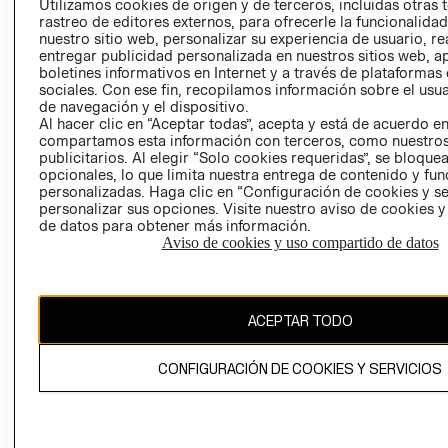
Utilizamos cookies de origen y de terceros, incluidas otras 
COOKIES
rastreo de editores externos, para ofrecerle la funcionalid
LIBRO DE
nuestro sitio web, personalizar su experiencia de usuario, rea
RECLAMACIO
entregar publicidad personalizada en nuestros sitios web, a
boletines informativos en Internet y a través de plataformas
sociales. Con ese fin, recopilamos información sobre el usua
de navegación y el dispositivo.
Al hacer clic en “Aceptar todas”, acepta y está de acuerdo e
compartamos esta información con terceros, como nuestros
publicitarios. Al elegir “Solo cookies requeridas”, se bloque
opcionales, lo que limita nuestra entrega de contenido y fu
Ecuador ($)
personalizadas. Haga clic en “Configuración de cookies y se
personalizar sus opciones. Visite nuestro aviso de cookies 
de datos para obtener más información.
CAMBIAR REGIÓN
Aviso de cookies y uso compartido de datos
El contenido de esta página web está protegido por copyright y es
ACEPTAR TODO
propiedad de H&M Hennes & Mauritz AB.
CONFIGURACIÓN DE COOKIES Y SERVICIOS