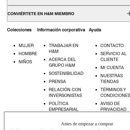
CONVIÉRTETE EN H&M MIEMBRO
Colecciones
Información corporativa
Ayuda
MUJER
TRABAJAR EN
CONTACTO
H&M
HOMBRE
SERVICIO AL
ACERCA DEL
CLIENTE
NIÑOS
GRUPO H&M
MI CUENTA
SOSTENIBILIDAD
NUESTRAS
PRENSA
TIENDAS
RELACIÓN CON
TÉRMINOS Y
INVERSONISTAS
CONDICIONE
POLÍTICA
AVISO DE
EMPRESARIAL
PRIVACIDAD
GIFT CARD
Antes de empezar a comprar
AVISO DE