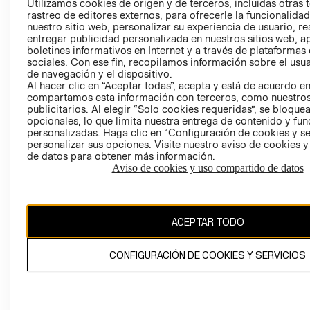
Utilizamos cookies de origen y de terceros, incluidas otras 
COOKIES
rastreo de editores externos, para ofrecerle la funcionalid
LIBRO DE
nuestro sitio web, personalizar su experiencia de usuario, rea
RECLAMACIO
entregar publicidad personalizada en nuestros sitios web, a
boletines informativos en Internet y a través de plataformas
sociales. Con ese fin, recopilamos información sobre el usua
de navegación y el dispositivo.
Al hacer clic en “Aceptar todas”, acepta y está de acuerdo e
compartamos esta información con terceros, como nuestros
publicitarios. Al elegir “Solo cookies requeridas”, se bloque
opcionales, lo que limita nuestra entrega de contenido y fu
Ecuador ($)
personalizadas. Haga clic en “Configuración de cookies y se
personalizar sus opciones. Visite nuestro aviso de cookies 
de datos para obtener más información.
CAMBIAR REGIÓN
Aviso de cookies y uso compartido de datos
El contenido de esta página web está protegido por copyright y es
ACEPTAR TODO
propiedad de H&M Hennes & Mauritz AB.
CONFIGURACIÓN DE COOKIES Y SERVICIOS