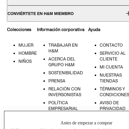
CONVIÉRTETE EN H&M MIEMBRO
Colecciones
Información corporativa
Ayuda
MUJER
TRABAJAR EN
CONTACTO
H&M
HOMBRE
SERVICIO AL
ACERCA DEL
CLIENTE
NIÑOS
GRUPO H&M
MI CUENTA
SOSTENIBILIDAD
NUESTRAS
PRENSA
TIENDAS
RELACIÓN CON
TÉRMINOS Y
INVERSONISTAS
CONDICIONE
POLÍTICA
AVISO DE
EMPRESARIAL
PRIVACIDAD
GIFT CARD
Antes de empezar a comprar
AVISO DE