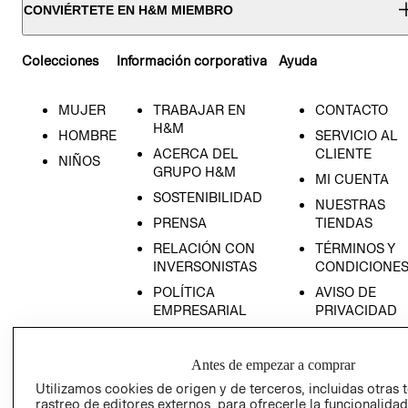
CONVIÉRTETE EN H&M MIEMBRO
Colecciones
Información corporativa
Ayuda
MUJER
TRABAJAR EN
CONTACTO
H&M
HOMBRE
SERVICIO AL
ACERCA DEL
CLIENTE
NIÑOS
GRUPO H&M
MI CUENTA
SOSTENIBILIDAD
NUESTRAS
PRENSA
TIENDAS
RELACIÓN CON
TÉRMINOS Y
INVERSONISTAS
CONDICIONE
POLÍTICA
AVISO DE
EMPRESARIAL
PRIVACIDAD
GIFT CARD
AVISO DE
Antes de empezar a comprar
COOKIES
Utilizamos cookies de origen y de terceros, incluidas otras 
rastreo de editores externos, para ofrecerle la funcionalid
LIBRO DE