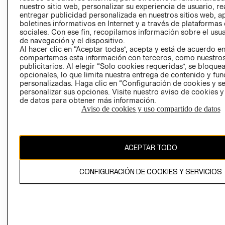
nuestro sitio web, personalizar su experiencia de usuario, rea
RECLAMACIO
entregar publicidad personalizada en nuestros sitios web, a
boletines informativos en Internet y a través de plataformas
sociales. Con ese fin, recopilamos información sobre el usua
de navegación y el dispositivo.
Al hacer clic en “Aceptar todas”, acepta y está de acuerdo e
compartamos esta información con terceros, como nuestros
publicitarios. Al elegir “Solo cookies requeridas”, se bloque
opcionales, lo que limita nuestra entrega de contenido y fu
Ecuador ($)
personalizadas. Haga clic en “Configuración de cookies y se
personalizar sus opciones. Visite nuestro aviso de cookies 
CAMBIAR REGIÓN
de datos para obtener más información.
Aviso de cookies y uso compartido de datos
El contenido de esta página web está protegido por copyright y es
ACEPTAR TODO
propiedad de H&M Hennes & Mauritz AB.
CONFIGURACIÓN DE COOKIES Y SERVICIOS