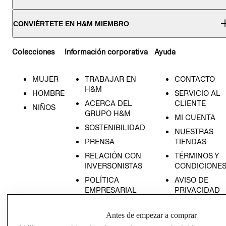
CONVIÉRTETE EN H&M MIEMBRO
Colecciones
Información corporativa
Ayuda
MUJER
TRABAJAR EN
CONTACTO
H&M
HOMBRE
SERVICIO AL
ACERCA DEL
CLIENTE
NIÑOS
GRUPO H&M
MI CUENTA
SOSTENIBILIDAD
NUESTRAS
PRENSA
TIENDAS
RELACIÓN CON
TÉRMINOS Y
INVERSONISTAS
CONDICIONE
POLÍTICA
AVISO DE
EMPRESARIAL
PRIVACIDAD
GIFT CARD
Antes de empezar a comprar
AVISO DE