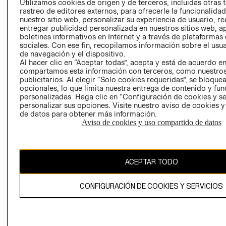
Utilizamos cookies de origen y de terceros, incluidas otras 
COOKIES
rastreo de editores externos, para ofrecerle la funcionalid
LIBRO DE
nuestro sitio web, personalizar su experiencia de usuario, rea
RECLAMACIO
entregar publicidad personalizada en nuestros sitios web, a
boletines informativos en Internet y a través de plataformas
sociales. Con ese fin, recopilamos información sobre el usua
de navegación y el dispositivo.
Al hacer clic en “Aceptar todas”, acepta y está de acuerdo e
compartamos esta información con terceros, como nuestros
publicitarios. Al elegir “Solo cookies requeridas”, se bloque
opcionales, lo que limita nuestra entrega de contenido y fu
Ecuador ($)
personalizadas. Haga clic en “Configuración de cookies y se
personalizar sus opciones. Visite nuestro aviso de cookies 
de datos para obtener más información.
CAMBIAR REGIÓN
Aviso de cookies y uso compartido de datos
El contenido de esta página web está protegido por copyright y es
ACEPTAR TODO
propiedad de H&M Hennes & Mauritz AB.
CONFIGURACIÓN DE COOKIES Y SERVICIOS