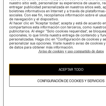
nuestro sitio web, personalizar su experiencia de usuario, rea
RECLAMACIO
entregar publicidad personalizada en nuestros sitios web, a
boletines informativos en Internet y a través de plataformas
sociales. Con ese fin, recopilamos información sobre el usua
de navegación y el dispositivo.
Al hacer clic en “Aceptar todas”, acepta y está de acuerdo e
compartamos esta información con terceros, como nuestros
publicitarios. Al elegir “Solo cookies requeridas”, se bloque
opcionales, lo que limita nuestra entrega de contenido y fu
Ecuador ($)
personalizadas. Haga clic en “Configuración de cookies y se
personalizar sus opciones. Visite nuestro aviso de cookies 
CAMBIAR REGIÓN
de datos para obtener más información.
Aviso de cookies y uso compartido de datos
El contenido de esta página web está protegido por copyright y es
ACEPTAR TODO
propiedad de H&M Hennes & Mauritz AB.
CONFIGURACIÓN DE COOKIES Y SERVICIOS