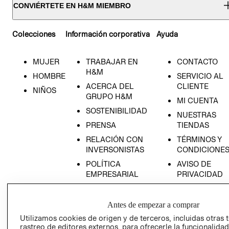
CONVIÉRTETE EN H&M MIEMBRO
Colecciones
Información corporativa
Ayuda
MUJER
TRABAJAR EN
CONTACTO
H&M
HOMBRE
SERVICIO AL
ACERCA DEL
CLIENTE
NIÑOS
GRUPO H&M
MI CUENTA
SOSTENIBILIDAD
NUESTRAS
PRENSA
TIENDAS
RELACIÓN CON
TÉRMINOS Y
INVERSONISTAS
CONDICIONE
POLÍTICA
AVISO DE
EMPRESARIAL
PRIVACIDAD
GIFT CARD
AVISO DE
Antes de empezar a comprar
COOKIES
Utilizamos cookies de origen y de terceros, incluidas otras 
rastreo de editores externos, para ofrecerle la funcionalid
LIBRO DE