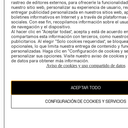
rastreo de editores externos, para ofrecerle la funcionalid
LIBRO DE
nuestro sitio web, personalizar su experiencia de usuario, rea
RECLAMACIO
entregar publicidad personalizada en nuestros sitios web, a
boletines informativos en Internet y a través de plataformas
sociales. Con ese fin, recopilamos información sobre el usua
de navegación y el dispositivo.
Al hacer clic en “Aceptar todas”, acepta y está de acuerdo e
compartamos esta información con terceros, como nuestros
publicitarios. Al elegir “Solo cookies requeridas”, se bloque
opcionales, lo que limita nuestra entrega de contenido y fu
Ecuador ($)
personalizadas. Haga clic en “Configuración de cookies y se
personalizar sus opciones. Visite nuestro aviso de cookies 
CAMBIAR REGIÓN
de datos para obtener más información.
Aviso de cookies y uso compartido de datos
El contenido de esta página web está protegido por copyright y es
ACEPTAR TODO
propiedad de H&M Hennes & Mauritz AB.
CONFIGURACIÓN DE COOKIES Y SERVICIOS