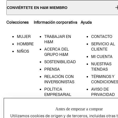
CONVIÉRTETE EN H&M MIEMBRO
Colecciones
Información corporativa
Ayuda
MUJER
TRABAJAR EN
CONTACTO
H&M
HOMBRE
SERVICIO AL
ACERCA DEL
CLIENTE
NIÑOS
GRUPO H&M
MI CUENTA
SOSTENIBILIDAD
NUESTRAS
PRENSA
TIENDAS
RELACIÓN CON
TÉRMINOS Y
INVERSONISTAS
CONDICIONE
POLÍTICA
AVISO DE
EMPRESARIAL
PRIVACIDAD
GIFT CARD
Antes de empezar a comprar
AVISO DE
COOKIES
Utilizamos cookies de origen y de terceros, incluidas otras 