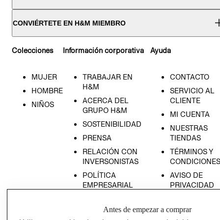
CONVIÉRTETE EN H&M MIEMBRO
Colecciones
Información corporativa
Ayuda
MUJER
TRABAJAR EN
CONTACTO
H&M
HOMBRE
SERVICIO AL
ACERCA DEL
CLIENTE
NIÑOS
GRUPO H&M
MI CUENTA
SOSTENIBILIDAD
NUESTRAS
PRENSA
TIENDAS
RELACIÓN CON
TÉRMINOS Y
INVERSONISTAS
CONDICIONE
POLÍTICA
AVISO DE
EMPRESARIAL
PRIVACIDAD
GIFT CARD
Antes de empezar a comprar
AVISO DE