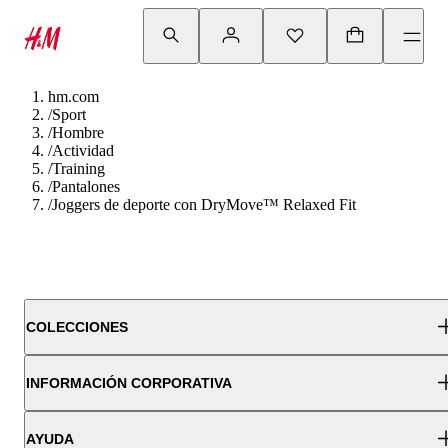
hm.com
/
Sport
/
Hombre
/
Actividad
/
Training
/
Pantalones
/
Joggers de deporte con DryMove™ Relaxed Fit
COLECCIONES
INFORMACIÓN CORPORATIVA
AYUDA