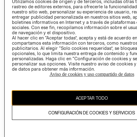
Utilizamos cookies de origen y de terceros, incluidas otras 
COOKIES
rastreo de editores externos, para ofrecerle la funcionalid
LIBRO DE
nuestro sitio web, personalizar su experiencia de usuario, rea
RECLAMACIO
entregar publicidad personalizada en nuestros sitios web, a
boletines informativos en Internet y a través de plataformas
sociales. Con ese fin, recopilamos información sobre el usua
de navegación y el dispositivo.
Al hacer clic en “Aceptar todas”, acepta y está de acuerdo e
compartamos esta información con terceros, como nuestros
publicitarios. Al elegir “Solo cookies requeridas”, se bloque
opcionales, lo que limita nuestra entrega de contenido y fu
Ecuador ($)
personalizadas. Haga clic en “Configuración de cookies y se
personalizar sus opciones. Visite nuestro aviso de cookies 
de datos para obtener más información.
CAMBIAR REGIÓN
Aviso de cookies y uso compartido de datos
El contenido de esta página web está protegido por copyright y es
ACEPTAR TODO
propiedad de H&M Hennes & Mauritz AB.
CONFIGURACIÓN DE COOKIES Y SERVICIOS