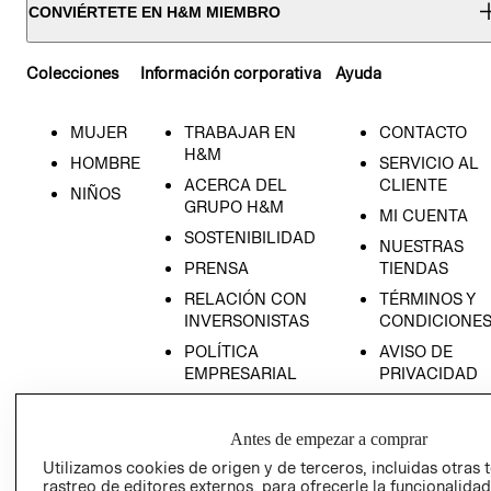
CONVIÉRTETE EN H&M MIEMBRO
Colecciones
Información corporativa
Ayuda
MUJER
TRABAJAR EN
CONTACTO
H&M
HOMBRE
SERVICIO AL
ACERCA DEL
CLIENTE
NIÑOS
GRUPO H&M
MI CUENTA
SOSTENIBILIDAD
NUESTRAS
PRENSA
TIENDAS
RELACIÓN CON
TÉRMINOS Y
INVERSONISTAS
CONDICIONE
POLÍTICA
AVISO DE
EMPRESARIAL
PRIVACIDAD
GIFT CARD
AVISO DE
Antes de empezar a comprar
COOKIES
Utilizamos cookies de origen y de terceros, incluidas otras 
rastreo de editores externos, para ofrecerle la funcionalid
LIBRO DE