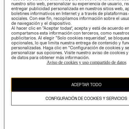
nuestro sitio web, personalizar su experiencia de usuario, rea
RECLAMACIO
entregar publicidad personalizada en nuestros sitios web, a
boletines informativos en Internet y a través de plataformas
sociales. Con ese fin, recopilamos información sobre el usua
de navegación y el dispositivo.
Al hacer clic en “Aceptar todas”, acepta y está de acuerdo e
compartamos esta información con terceros, como nuestros
publicitarios. Al elegir “Solo cookies requeridas”, se bloque
opcionales, lo que limita nuestra entrega de contenido y fu
Ecuador ($)
personalizadas. Haga clic en “Configuración de cookies y se
personalizar sus opciones. Visite nuestro aviso de cookies 
CAMBIAR REGIÓN
de datos para obtener más información.
Aviso de cookies y uso compartido de datos
El contenido de esta página web está protegido por copyright y es
ACEPTAR TODO
propiedad de H&M Hennes & Mauritz AB.
CONFIGURACIÓN DE COOKIES Y SERVICIOS