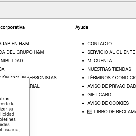
 corporativa
Ayuda
AJAR EN H&M
CONTACTO
CA DEL GRUPO H&M
SERVICIO AL CLIENTE
NIBILIDAD
MI CUENTA
SA
NUESTRAS TIENDAS
CIÓN CON INVERSONISTAS
TÉRMINOS Y CONDICI
ICA EMPRESARIAL
AVISO DE PRIVACIDA
GIFT CARD
otras
AVISO DE COOKIES
cerle la
izar su
LIBRO DE RECLAM
blicidad
oletines
redes
l usuario,