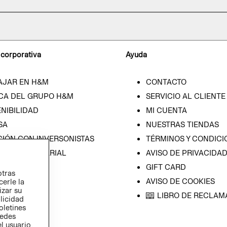
 corporativa
Ayuda
AJAR EN H&M
CONTACTO
CA DEL GRUPO H&M
SERVICIO AL CLIENTE
NIBILIDAD
MI CUENTA
SA
NUESTRAS TIENDAS
CIÓN CON INVERSONISTAS
TÉRMINOS Y CONDICI
ICA EMPRESARIAL
AVISO DE PRIVACIDA
GIFT CARD
otras
AVISO DE COOKIES
cerle la
izar su
LIBRO DE RECLAM
blicidad
oletines
redes
l usuario,