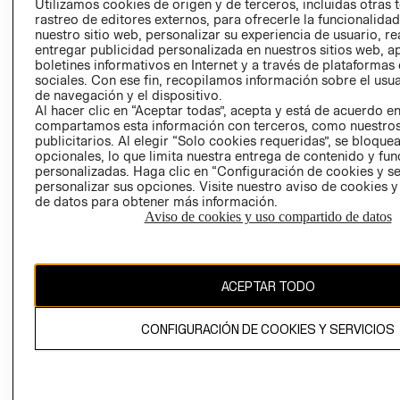
Utilizamos cookies de origen y de terceros, incluidas otras 
COOKIES
rastreo de editores externos, para ofrecerle la funcionalid
LIBRO DE
nuestro sitio web, personalizar su experiencia de usuario, rea
RECLAMACIO
entregar publicidad personalizada en nuestros sitios web, a
boletines informativos en Internet y a través de plataformas
sociales. Con ese fin, recopilamos información sobre el usua
de navegación y el dispositivo.
Al hacer clic en “Aceptar todas”, acepta y está de acuerdo e
compartamos esta información con terceros, como nuestros
publicitarios. Al elegir “Solo cookies requeridas”, se bloque
opcionales, lo que limita nuestra entrega de contenido y fu
Ecuador ($)
personalizadas. Haga clic en “Configuración de cookies y se
personalizar sus opciones. Visite nuestro aviso de cookies 
de datos para obtener más información.
CAMBIAR REGIÓN
Aviso de cookies y uso compartido de datos
El contenido de esta página web está protegido por copyright y es
ACEPTAR TODO
propiedad de H&M Hennes & Mauritz AB.
CONFIGURACIÓN DE COOKIES Y SERVICIOS