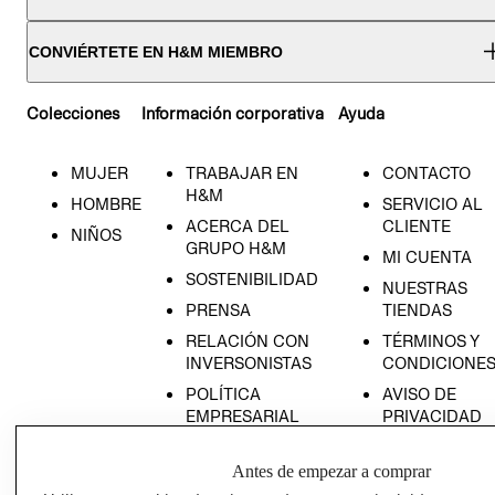
CONVIÉRTETE EN H&M MIEMBRO
Colecciones
Información corporativa
Ayuda
MUJER
TRABAJAR EN
CONTACTO
H&M
HOMBRE
SERVICIO AL
ACERCA DEL
CLIENTE
NIÑOS
GRUPO H&M
MI CUENTA
SOSTENIBILIDAD
NUESTRAS
PRENSA
TIENDAS
RELACIÓN CON
TÉRMINOS Y
INVERSONISTAS
CONDICIONE
POLÍTICA
AVISO DE
EMPRESARIAL
PRIVACIDAD
GIFT CARD
Antes de empezar a comprar
AVISO DE