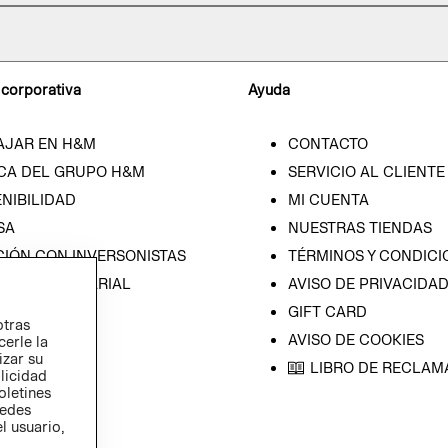
 corporativa
Ayuda
AJAR EN H&M
CONTACTO
CA DEL GRUPO H&M
SERVICIO AL CLIENTE
NIBILIDAD
MI CUENTA
SA
NUESTRAS TIENDAS
CIÓN CON INVERSONISTAS
TÉRMINOS Y CONDICI
ICA EMPRESARIAL
AVISO DE PRIVACIDA
GIFT CARD
otras
AVISO DE COOKIES
cerle la
izar su
LIBRO DE RECLAM
blicidad
oletines
redes
l usuario,