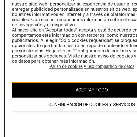
nuestro sitio web, personalizar su experiencia de usuario, rea
RECLAMACIO
entregar publicidad personalizada en nuestros sitios web, a
boletines informativos en Internet y a través de plataformas
sociales. Con ese fin, recopilamos información sobre el usua
de navegación y el dispositivo.
Al hacer clic en “Aceptar todas”, acepta y está de acuerdo e
compartamos esta información con terceros, como nuestros
publicitarios. Al elegir “Solo cookies requeridas”, se bloque
opcionales, lo que limita nuestra entrega de contenido y fu
Ecuador ($)
personalizadas. Haga clic en “Configuración de cookies y se
personalizar sus opciones. Visite nuestro aviso de cookies 
CAMBIAR REGIÓN
de datos para obtener más información.
Aviso de cookies y uso compartido de datos
El contenido de esta página web está protegido por copyright y es
ACEPTAR TODO
propiedad de H&M Hennes & Mauritz AB.
CONFIGURACIÓN DE COOKIES Y SERVICIOS