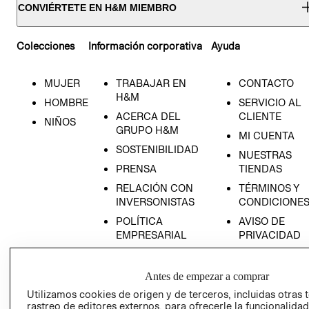
CONVIÉRTETE EN H&M MIEMBRO
Colecciones
Información corporativa
Ayuda
MUJER
TRABAJAR EN
CONTACTO
H&M
HOMBRE
SERVICIO AL
ACERCA DEL
CLIENTE
NIÑOS
GRUPO H&M
MI CUENTA
SOSTENIBILIDAD
NUESTRAS
PRENSA
TIENDAS
RELACIÓN CON
TÉRMINOS Y
INVERSONISTAS
CONDICIONE
POLÍTICA
AVISO DE
EMPRESARIAL
PRIVACIDAD
GIFT CARD
AVISO DE
Antes de empezar a comprar
COOKIES
Utilizamos cookies de origen y de terceros, incluidas otras 
rastreo de editores externos, para ofrecerle la funcionalid
LIBRO DE