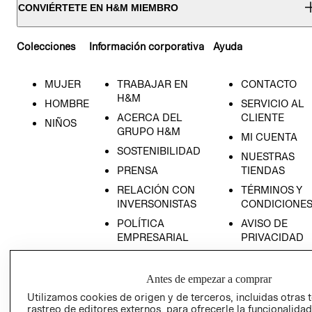
CONVIÉRTETE EN H&M MIEMBRO
Colecciones
Información corporativa
Ayuda
MUJER
TRABAJAR EN
CONTACTO
H&M
HOMBRE
SERVICIO AL
ACERCA DEL
CLIENTE
NIÑOS
GRUPO H&M
MI CUENTA
SOSTENIBILIDAD
NUESTRAS
PRENSA
TIENDAS
RELACIÓN CON
TÉRMINOS Y
INVERSONISTAS
CONDICIONE
POLÍTICA
AVISO DE
EMPRESARIAL
PRIVACIDAD
GIFT CARD
AVISO DE
Antes de empezar a comprar
COOKIES
Utilizamos cookies de origen y de terceros, incluidas otras 
rastreo de editores externos, para ofrecerle la funcionalid
LIBRO DE