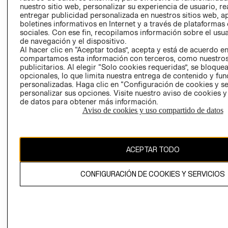
nuestro sitio web, personalizar su experiencia de usuario, rea
RECLAMACIO
entregar publicidad personalizada en nuestros sitios web, a
boletines informativos en Internet y a través de plataformas
sociales. Con ese fin, recopilamos información sobre el usua
de navegación y el dispositivo.
Al hacer clic en “Aceptar todas”, acepta y está de acuerdo e
compartamos esta información con terceros, como nuestros
publicitarios. Al elegir “Solo cookies requeridas”, se bloque
opcionales, lo que limita nuestra entrega de contenido y fu
Ecuador ($)
personalizadas. Haga clic en “Configuración de cookies y se
personalizar sus opciones. Visite nuestro aviso de cookies 
CAMBIAR REGIÓN
de datos para obtener más información.
Aviso de cookies y uso compartido de datos
El contenido de esta página web está protegido por copyright y es
ACEPTAR TODO
propiedad de H&M Hennes & Mauritz AB.
CONFIGURACIÓN DE COOKIES Y SERVICIOS