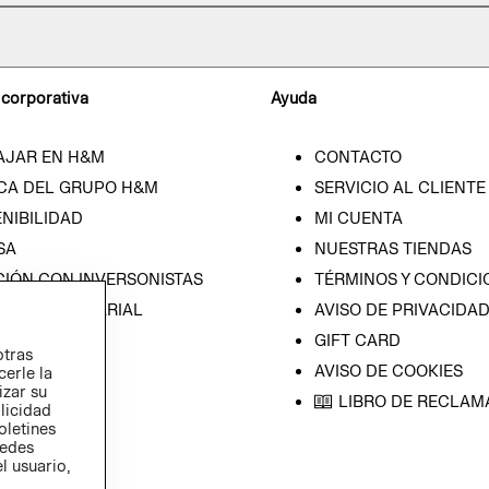
 corporativa
Ayuda
AJAR EN H&M
CONTACTO
CA DEL GRUPO H&M
SERVICIO AL CLIENTE
NIBILIDAD
MI CUENTA
SA
NUESTRAS TIENDAS
CIÓN CON INVERSONISTAS
TÉRMINOS Y CONDICI
ICA EMPRESARIAL
AVISO DE PRIVACIDA
GIFT CARD
otras
AVISO DE COOKIES
cerle la
izar su
LIBRO DE RECLAM
blicidad
oletines
redes
l usuario,