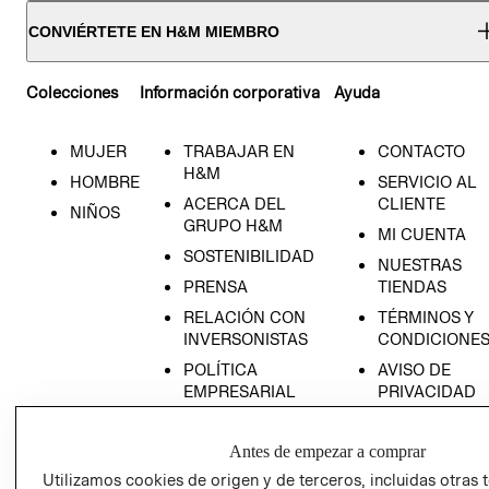
CONVIÉRTETE EN H&M MIEMBRO
Colecciones
Información corporativa
Ayuda
MUJER
TRABAJAR EN
CONTACTO
H&M
HOMBRE
SERVICIO AL
ACERCA DEL
CLIENTE
NIÑOS
GRUPO H&M
MI CUENTA
SOSTENIBILIDAD
NUESTRAS
PRENSA
TIENDAS
RELACIÓN CON
TÉRMINOS Y
INVERSONISTAS
CONDICIONE
POLÍTICA
AVISO DE
EMPRESARIAL
PRIVACIDAD
GIFT CARD
Antes de empezar a comprar
AVISO DE
COOKIES
Utilizamos cookies de origen y de terceros, incluidas otras 