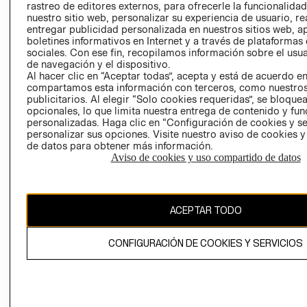
rastreo de editores externos, para ofrecerle la funcionalid
LIBRO DE
nuestro sitio web, personalizar su experiencia de usuario, rea
RECLAMACIO
entregar publicidad personalizada en nuestros sitios web, a
boletines informativos en Internet y a través de plataformas
sociales. Con ese fin, recopilamos información sobre el usua
de navegación y el dispositivo.
Al hacer clic en “Aceptar todas”, acepta y está de acuerdo e
compartamos esta información con terceros, como nuestros
publicitarios. Al elegir “Solo cookies requeridas”, se bloque
opcionales, lo que limita nuestra entrega de contenido y fu
Ecuador ($)
personalizadas. Haga clic en “Configuración de cookies y se
personalizar sus opciones. Visite nuestro aviso de cookies 
CAMBIAR REGIÓN
de datos para obtener más información.
Aviso de cookies y uso compartido de datos
El contenido de esta página web está protegido por copyright y es
ACEPTAR TODO
propiedad de H&M Hennes & Mauritz AB.
CONFIGURACIÓN DE COOKIES Y SERVICIOS