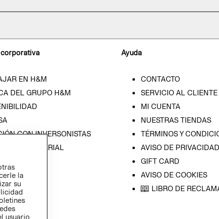
 corporativa
Ayuda
AJAR EN H&M
CONTACTO
CA DEL GRUPO H&M
SERVICIO AL CLIENTE
NIBILIDAD
MI CUENTA
SA
NUESTRAS TIENDAS
CIÓN CON INVERSONISTAS
TÉRMINOS Y CONDICI
ICA EMPRESARIAL
AVISO DE PRIVACIDA
GIFT CARD
otras
AVISO DE COOKIES
cerle la
izar su
LIBRO DE RECLAM
blicidad
oletines
redes
l usuario,