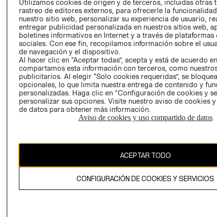
Utilizamos cookies de origen y de terceros, incluidas otras 
COOKIES
rastreo de editores externos, para ofrecerle la funcionalid
LIBRO DE
nuestro sitio web, personalizar su experiencia de usuario, rea
RECLAMACIO
entregar publicidad personalizada en nuestros sitios web, a
boletines informativos en Internet y a través de plataformas
sociales. Con ese fin, recopilamos información sobre el usua
de navegación y el dispositivo.
Al hacer clic en “Aceptar todas”, acepta y está de acuerdo e
compartamos esta información con terceros, como nuestros
publicitarios. Al elegir “Solo cookies requeridas”, se bloque
opcionales, lo que limita nuestra entrega de contenido y fu
Ecuador ($)
personalizadas. Haga clic en “Configuración de cookies y se
personalizar sus opciones. Visite nuestro aviso de cookies 
de datos para obtener más información.
CAMBIAR REGIÓN
Aviso de cookies y uso compartido de datos
El contenido de esta página web está protegido por copyright y es
ACEPTAR TODO
propiedad de H&M Hennes & Mauritz AB.
CONFIGURACIÓN DE COOKIES Y SERVICIOS