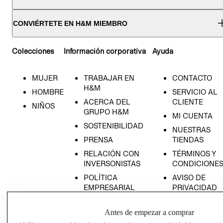
CONVIÉRTETE EN H&M MIEMBRO
Colecciones
Información corporativa
Ayuda
MUJER
TRABAJAR EN
CONTACTO
H&M
HOMBRE
SERVICIO AL
ACERCA DEL
CLIENTE
NIÑOS
GRUPO H&M
MI CUENTA
SOSTENIBILIDAD
NUESTRAS
PRENSA
TIENDAS
RELACIÓN CON
TÉRMINOS Y
INVERSONISTAS
CONDICIONE
POLÍTICA
AVISO DE
EMPRESARIAL
PRIVACIDAD
GIFT CARD
Antes de empezar a comprar
AVISO DE