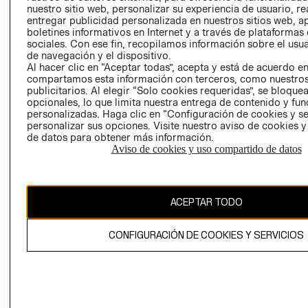
nuestro sitio web, personalizar su experiencia de usuario, rea
RECLAMACIO
entregar publicidad personalizada en nuestros sitios web, a
boletines informativos en Internet y a través de plataformas
sociales. Con ese fin, recopilamos información sobre el usua
de navegación y el dispositivo.
Al hacer clic en “Aceptar todas”, acepta y está de acuerdo e
compartamos esta información con terceros, como nuestros
publicitarios. Al elegir “Solo cookies requeridas”, se bloque
opcionales, lo que limita nuestra entrega de contenido y fu
Ecuador ($)
personalizadas. Haga clic en “Configuración de cookies y se
personalizar sus opciones. Visite nuestro aviso de cookies 
CAMBIAR REGIÓN
de datos para obtener más información.
Aviso de cookies y uso compartido de datos
El contenido de esta página web está protegido por copyright y es
ACEPTAR TODO
propiedad de H&M Hennes & Mauritz AB.
CONFIGURACIÓN DE COOKIES Y SERVICIOS