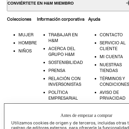
CONVIÉRTETE EN H&M MIEMBRO
Colecciones
Información corporativa
Ayuda
MUJER
TRABAJAR EN
CONTACTO
H&M
HOMBRE
SERVICIO AL
ACERCA DEL
CLIENTE
NIÑOS
GRUPO H&M
MI CUENTA
SOSTENIBILIDAD
NUESTRAS
PRENSA
TIENDAS
RELACIÓN CON
TÉRMINOS Y
INVERSONISTAS
CONDICIONE
POLÍTICA
AVISO DE
EMPRESARIAL
PRIVACIDAD
GIFT CARD
AVISO DE
Antes de empezar a comprar
COOKIES
Utilizamos cookies de origen y de terceros, incluidas otras 
rastreo de editores externos, para ofrecerle la funcionalid
LIBRO DE