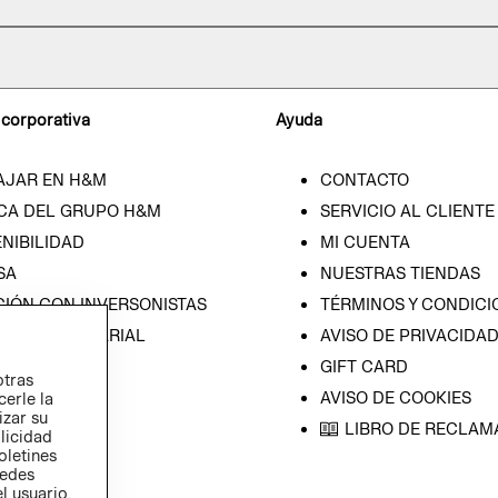
 corporativa
Ayuda
AJAR EN H&M
CONTACTO
CA DEL GRUPO H&M
SERVICIO AL CLIENTE
NIBILIDAD
MI CUENTA
SA
NUESTRAS TIENDAS
CIÓN CON INVERSONISTAS
TÉRMINOS Y CONDICI
ICA EMPRESARIAL
AVISO DE PRIVACIDA
GIFT CARD
otras
AVISO DE COOKIES
cerle la
izar su
LIBRO DE RECLAM
blicidad
oletines
redes
l usuario,