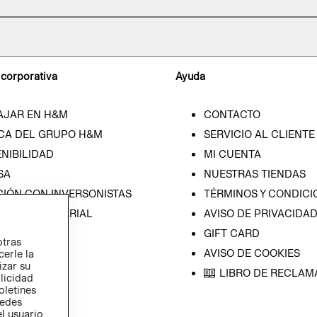
 corporativa
Ayuda
AJAR EN H&M
CONTACTO
CA DEL GRUPO H&M
SERVICIO AL CLIENTE
NIBILIDAD
MI CUENTA
SA
NUESTRAS TIENDAS
CIÓN CON INVERSONISTAS
TÉRMINOS Y CONDICI
ICA EMPRESARIAL
AVISO DE PRIVACIDA
GIFT CARD
otras
AVISO DE COOKIES
cerle la
izar su
LIBRO DE RECLAM
blicidad
oletines
redes
l usuario,