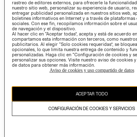
rastreo de editores externos, para ofrecerle la funcionalid
LIBRO DE
nuestro sitio web, personalizar su experiencia de usuario, rea
RECLAMACIO
entregar publicidad personalizada en nuestros sitios web, a
boletines informativos en Internet y a través de plataformas
sociales. Con ese fin, recopilamos información sobre el usua
de navegación y el dispositivo.
Al hacer clic en “Aceptar todas”, acepta y está de acuerdo e
compartamos esta información con terceros, como nuestros
publicitarios. Al elegir “Solo cookies requeridas”, se bloque
opcionales, lo que limita nuestra entrega de contenido y fu
Ecuador ($)
personalizadas. Haga clic en “Configuración de cookies y se
personalizar sus opciones. Visite nuestro aviso de cookies 
CAMBIAR REGIÓN
de datos para obtener más información.
Aviso de cookies y uso compartido de datos
El contenido de esta página web está protegido por copyright y es
ACEPTAR TODO
propiedad de H&M Hennes & Mauritz AB.
CONFIGURACIÓN DE COOKIES Y SERVICIOS