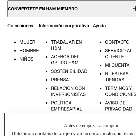
CONVIÉRTETE EN H&M MIEMBRO
Colecciones
Información corporativa
Ayuda
MUJER
TRABAJAR EN
CONTACTO
H&M
HOMBRE
SERVICIO AL
ACERCA DEL
CLIENTE
NIÑOS
GRUPO H&M
MI CUENTA
SOSTENIBILIDAD
NUESTRAS
PRENSA
TIENDAS
RELACIÓN CON
TÉRMINOS Y
INVERSONISTAS
CONDICIONE
POLÍTICA
AVISO DE
EMPRESARIAL
PRIVACIDAD
GIFT CARD
Antes de empezar a comprar
AVISO DE
COOKIES
Utilizamos cookies de origen y de terceros, incluidas otras 