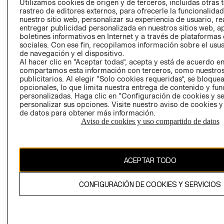
Utilizamos cookies de origen y de terceros, incluidas otras 
COOKIES
rastreo de editores externos, para ofrecerle la funcionalid
LIBRO DE
nuestro sitio web, personalizar su experiencia de usuario, rea
RECLAMACIO
entregar publicidad personalizada en nuestros sitios web, a
boletines informativos en Internet y a través de plataformas
sociales. Con ese fin, recopilamos información sobre el usua
de navegación y el dispositivo.
Al hacer clic en “Aceptar todas”, acepta y está de acuerdo e
compartamos esta información con terceros, como nuestros
publicitarios. Al elegir “Solo cookies requeridas”, se bloque
opcionales, lo que limita nuestra entrega de contenido y fu
Ecuador ($)
personalizadas. Haga clic en “Configuración de cookies y se
personalizar sus opciones. Visite nuestro aviso de cookies 
de datos para obtener más información.
CAMBIAR REGIÓN
Aviso de cookies y uso compartido de datos
El contenido de esta página web está protegido por copyright y es
ACEPTAR TODO
propiedad de H&M Hennes & Mauritz AB.
CONFIGURACIÓN DE COOKIES Y SERVICIOS