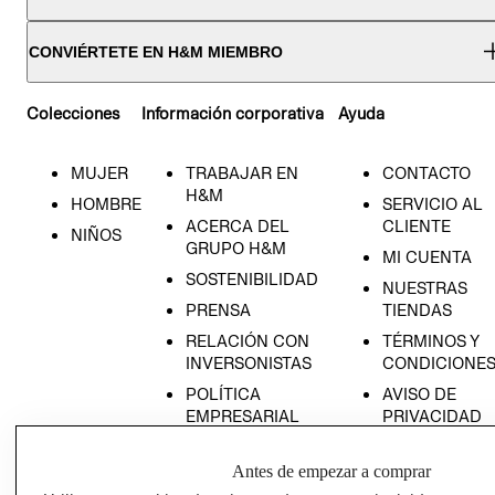
CONVIÉRTETE EN H&M MIEMBRO
Colecciones
Información corporativa
Ayuda
MUJER
TRABAJAR EN
CONTACTO
H&M
HOMBRE
SERVICIO AL
ACERCA DEL
CLIENTE
NIÑOS
GRUPO H&M
MI CUENTA
SOSTENIBILIDAD
NUESTRAS
PRENSA
TIENDAS
RELACIÓN CON
TÉRMINOS Y
INVERSONISTAS
CONDICIONE
POLÍTICA
AVISO DE
EMPRESARIAL
PRIVACIDAD
GIFT CARD
Antes de empezar a comprar
AVISO DE