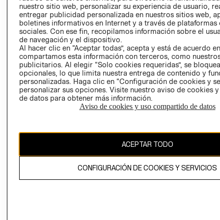
nuestro sitio web, personalizar su experiencia de usuario, rea
RECLAMACIO
entregar publicidad personalizada en nuestros sitios web, a
boletines informativos en Internet y a través de plataformas
sociales. Con ese fin, recopilamos información sobre el usua
de navegación y el dispositivo.
Al hacer clic en “Aceptar todas”, acepta y está de acuerdo e
compartamos esta información con terceros, como nuestros
publicitarios. Al elegir “Solo cookies requeridas”, se bloque
opcionales, lo que limita nuestra entrega de contenido y fu
Ecuador ($)
personalizadas. Haga clic en “Configuración de cookies y se
personalizar sus opciones. Visite nuestro aviso de cookies 
CAMBIAR REGIÓN
de datos para obtener más información.
Aviso de cookies y uso compartido de datos
El contenido de esta página web está protegido por copyright y es
ACEPTAR TODO
propiedad de H&M Hennes & Mauritz AB.
CONFIGURACIÓN DE COOKIES Y SERVICIOS