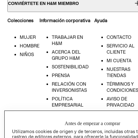
CONVIÉRTETE EN H&M MIEMBRO
Colecciones
Información corporativa
Ayuda
MUJER
TRABAJAR EN
CONTACTO
H&M
HOMBRE
SERVICIO AL
ACERCA DEL
CLIENTE
NIÑOS
GRUPO H&M
MI CUENTA
SOSTENIBILIDAD
NUESTRAS
PRENSA
TIENDAS
RELACIÓN CON
TÉRMINOS Y
INVERSONISTAS
CONDICIONE
POLÍTICA
AVISO DE
EMPRESARIAL
PRIVACIDAD
GIFT CARD
AVISO DE
Antes de empezar a comprar
COOKIES
Utilizamos cookies de origen y de terceros, incluidas otras 
rastreo de editores externos, para ofrecerle la funcionalid
LIBRO DE