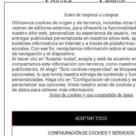
POLÍTICA
AVISO DE
EMPRESARIAL
PRIVACIDAD
Antes de empezar a comprar
GIFT CARD
Utilizamos cookies de origen y de terceros, incluidas otras 
AVISO DE
rastreo de editores externos, para ofrecerle la funcionalid
COOKIES
nuestro sitio web, personalizar su experiencia de usuario, rea
entregar publicidad personalizada en nuestros sitios web, a
LIBRO DE
boletines informativos en Internet y a través de plataformas
RECLAMACIO
sociales. Con ese fin, recopilamos información sobre el usua
de navegación y el dispositivo.
Al hacer clic en “Aceptar todas”, acepta y está de acuerdo e
compartamos esta información con terceros, como nuestros
publicitarios. Al elegir “Solo cookies requeridas”, se bloque
opcionales, lo que limita nuestra entrega de contenido y fu
personalizadas. Haga clic en “Configuración de cookies y se
personalizar sus opciones. Visite nuestro aviso de cookies 
Ecuador ($)
de datos para obtener más información.
Aviso de cookies y uso compartido de datos
CAMBIAR REGIÓN
ACEPTAR TODO
El contenido de esta página web está protegido por copyright y es
propiedad de H&M Hennes & Mauritz AB.
CONFIGURACIÓN DE COOKIES Y SERVICIOS