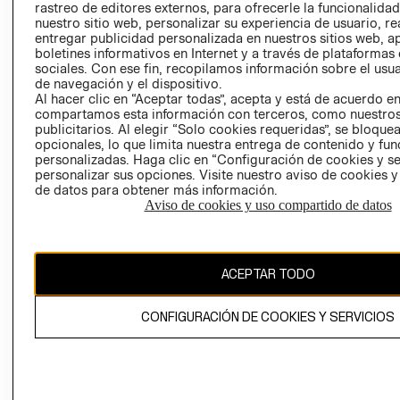
rastreo de editores externos, para ofrecerle la funcionalid
LIBRO DE
nuestro sitio web, personalizar su experiencia de usuario, rea
RECLAMACIO
entregar publicidad personalizada en nuestros sitios web, a
boletines informativos en Internet y a través de plataformas
sociales. Con ese fin, recopilamos información sobre el usua
de navegación y el dispositivo.
Al hacer clic en “Aceptar todas”, acepta y está de acuerdo e
compartamos esta información con terceros, como nuestros
publicitarios. Al elegir “Solo cookies requeridas”, se bloque
opcionales, lo que limita nuestra entrega de contenido y fu
Ecuador ($)
personalizadas. Haga clic en “Configuración de cookies y se
personalizar sus opciones. Visite nuestro aviso de cookies 
CAMBIAR REGIÓN
de datos para obtener más información.
Aviso de cookies y uso compartido de datos
El contenido de esta página web está protegido por copyright y es
ACEPTAR TODO
propiedad de H&M Hennes & Mauritz AB.
CONFIGURACIÓN DE COOKIES Y SERVICIOS