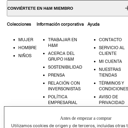
CONVIÉRTETE EN H&M MIEMBRO
Colecciones
Información corporativa
Ayuda
MUJER
TRABAJAR EN
CONTACTO
H&M
HOMBRE
SERVICIO AL
ACERCA DEL
CLIENTE
NIÑOS
GRUPO H&M
MI CUENTA
SOSTENIBILIDAD
NUESTRAS
PRENSA
TIENDAS
RELACIÓN CON
TÉRMINOS Y
INVERSONISTAS
CONDICIONE
POLÍTICA
AVISO DE
EMPRESARIAL
PRIVACIDAD
GIFT CARD
Antes de empezar a comprar
AVISO DE
COOKIES
Utilizamos cookies de origen y de terceros, incluidas otras 