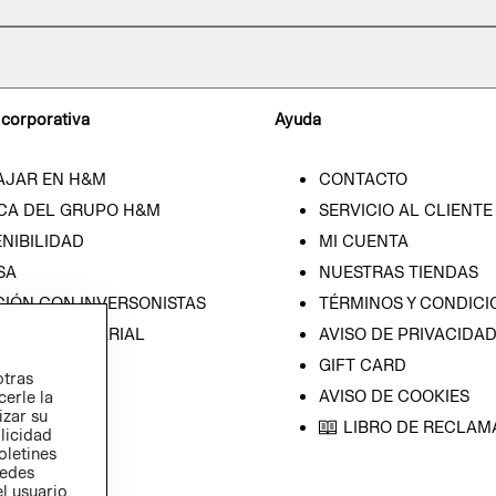
 corporativa
Ayuda
AJAR EN H&M
CONTACTO
CA DEL GRUPO H&M
SERVICIO AL CLIENTE
NIBILIDAD
MI CUENTA
SA
NUESTRAS TIENDAS
CIÓN CON INVERSONISTAS
TÉRMINOS Y CONDICI
ICA EMPRESARIAL
AVISO DE PRIVACIDA
GIFT CARD
otras
AVISO DE COOKIES
cerle la
izar su
LIBRO DE RECLAM
blicidad
oletines
redes
l usuario,