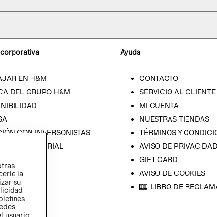
 corporativa
Ayuda
AJAR EN H&M
CONTACTO
CA DEL GRUPO H&M
SERVICIO AL CLIENTE
NIBILIDAD
MI CUENTA
SA
NUESTRAS TIENDAS
CIÓN CON INVERSONISTAS
TÉRMINOS Y CONDICI
ICA EMPRESARIAL
AVISO DE PRIVACIDA
GIFT CARD
otras
AVISO DE COOKIES
cerle la
izar su
LIBRO DE RECLAM
blicidad
oletines
redes
l usuario,