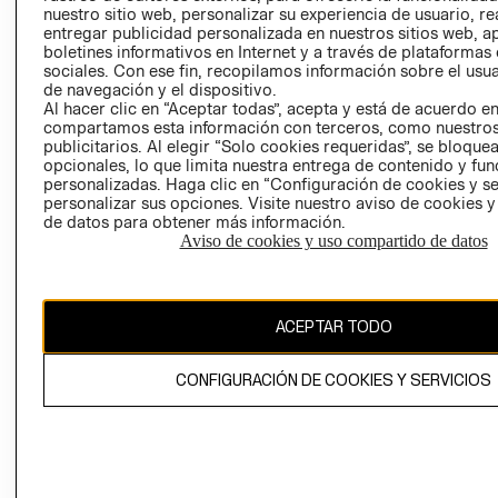
nuestro sitio web, personalizar su experiencia de usuario, rea
RECLAMACIO
entregar publicidad personalizada en nuestros sitios web, a
boletines informativos en Internet y a través de plataformas
sociales. Con ese fin, recopilamos información sobre el usua
de navegación y el dispositivo.
Al hacer clic en “Aceptar todas”, acepta y está de acuerdo e
compartamos esta información con terceros, como nuestros
publicitarios. Al elegir “Solo cookies requeridas”, se bloque
opcionales, lo que limita nuestra entrega de contenido y fu
Ecuador ($)
personalizadas. Haga clic en “Configuración de cookies y se
personalizar sus opciones. Visite nuestro aviso de cookies 
CAMBIAR REGIÓN
de datos para obtener más información.
Aviso de cookies y uso compartido de datos
El contenido de esta página web está protegido por copyright y es
ACEPTAR TODO
propiedad de H&M Hennes & Mauritz AB.
CONFIGURACIÓN DE COOKIES Y SERVICIOS