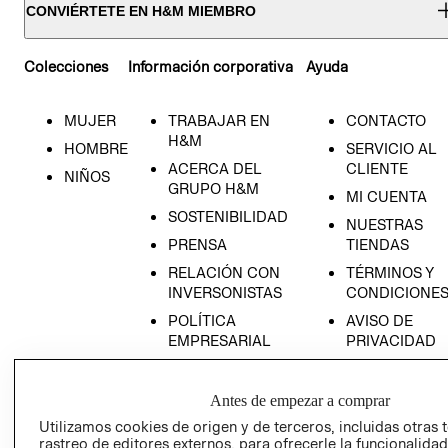
CONVIÉRTETE EN H&M MIEMBRO
Colecciones
Información corporativa
Ayuda
MUJER
TRABAJAR EN
CONTACTO
H&M
HOMBRE
SERVICIO AL
ACERCA DEL
CLIENTE
NIÑOS
GRUPO H&M
MI CUENTA
SOSTENIBILIDAD
NUESTRAS
PRENSA
TIENDAS
RELACIÓN CON
TÉRMINOS Y
INVERSONISTAS
CONDICIONE
POLÍTICA
AVISO DE
EMPRESARIAL
PRIVACIDAD
GIFT CARD
AVISO DE
Antes de empezar a comprar
COOKIES
Utilizamos cookies de origen y de terceros, incluidas otras 
rastreo de editores externos, para ofrecerle la funcionalid
LIBRO DE