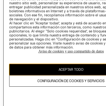
nuestro sitio web, personalizar su experiencia de usuario, rea
RECLAMACIO
entregar publicidad personalizada en nuestros sitios web, a
boletines informativos en Internet y a través de plataformas
sociales. Con ese fin, recopilamos información sobre el usua
de navegación y el dispositivo.
Al hacer clic en “Aceptar todas”, acepta y está de acuerdo e
compartamos esta información con terceros, como nuestros
publicitarios. Al elegir “Solo cookies requeridas”, se bloque
opcionales, lo que limita nuestra entrega de contenido y fu
Ecuador ($)
personalizadas. Haga clic en “Configuración de cookies y se
personalizar sus opciones. Visite nuestro aviso de cookies 
CAMBIAR REGIÓN
de datos para obtener más información.
Aviso de cookies y uso compartido de datos
El contenido de esta página web está protegido por copyright y es
ACEPTAR TODO
propiedad de H&M Hennes & Mauritz AB.
CONFIGURACIÓN DE COOKIES Y SERVICIOS