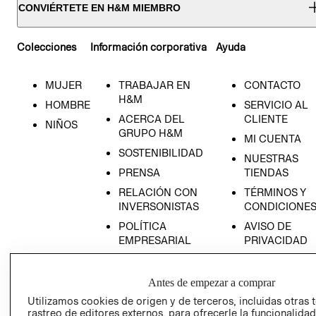
CONVIÉRTETE EN H&M MIEMBRO
Colecciones
Información corporativa
Ayuda
MUJER
TRABAJAR EN
CONTACTO
H&M
HOMBRE
SERVICIO AL
ACERCA DEL
CLIENTE
NIÑOS
GRUPO H&M
MI CUENTA
SOSTENIBILIDAD
NUESTRAS
PRENSA
TIENDAS
RELACIÓN CON
TÉRMINOS Y
INVERSONISTAS
CONDICIONE
POLÍTICA
AVISO DE
EMPRESARIAL
PRIVACIDAD
GIFT CARD
AVISO DE
Antes de empezar a comprar
COOKIES
Utilizamos cookies de origen y de terceros, incluidas otras 
rastreo de editores externos, para ofrecerle la funcionalid
LIBRO DE