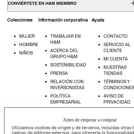
CONVIÉRTETE EN H&M MIEMBRO
Colecciones
Información corporativa
Ayuda
MUJER
TRABAJAR EN
CONTACTO
H&M
HOMBRE
SERVICIO AL
ACERCA DEL
CLIENTE
NIÑOS
GRUPO H&M
MI CUENTA
SOSTENIBILIDAD
NUESTRAS
PRENSA
TIENDAS
RELACIÓN CON
TÉRMINOS Y
INVERSONISTAS
CONDICIONE
POLÍTICA
AVISO DE
EMPRESARIAL
PRIVACIDAD
GIFT CARD
AVISO DE
Antes de empezar a comprar
COOKIES
Utilizamos cookies de origen y de terceros, incluidas otras 
rastreo de editores externos, para ofrecerle la funcionalid
LIBRO DE