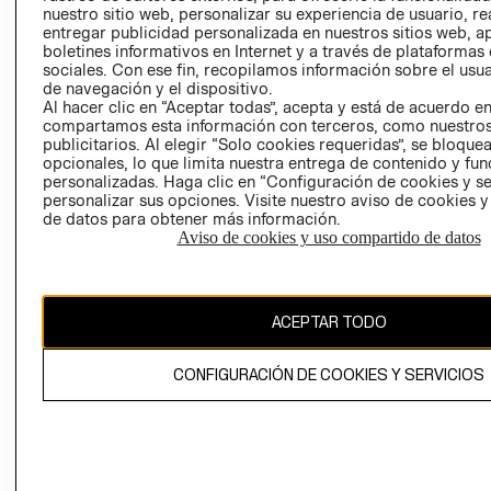
nuestro sitio web, personalizar su experiencia de usuario, rea
RECLAMACIO
entregar publicidad personalizada en nuestros sitios web, a
boletines informativos en Internet y a través de plataformas
sociales. Con ese fin, recopilamos información sobre el usua
de navegación y el dispositivo.
Al hacer clic en “Aceptar todas”, acepta y está de acuerdo e
compartamos esta información con terceros, como nuestros
publicitarios. Al elegir “Solo cookies requeridas”, se bloque
opcionales, lo que limita nuestra entrega de contenido y fu
Ecuador ($)
personalizadas. Haga clic en “Configuración de cookies y se
personalizar sus opciones. Visite nuestro aviso de cookies 
CAMBIAR REGIÓN
de datos para obtener más información.
Aviso de cookies y uso compartido de datos
El contenido de esta página web está protegido por copyright y es
ACEPTAR TODO
propiedad de H&M Hennes & Mauritz AB.
CONFIGURACIÓN DE COOKIES Y SERVICIOS