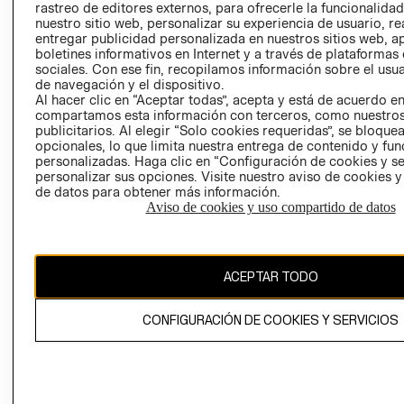
rastreo de editores externos, para ofrecerle la funcionalid
LIBRO DE
nuestro sitio web, personalizar su experiencia de usuario, rea
RECLAMACIO
entregar publicidad personalizada en nuestros sitios web, a
boletines informativos en Internet y a través de plataformas
sociales. Con ese fin, recopilamos información sobre el usua
de navegación y el dispositivo.
Al hacer clic en “Aceptar todas”, acepta y está de acuerdo e
compartamos esta información con terceros, como nuestros
publicitarios. Al elegir “Solo cookies requeridas”, se bloque
opcionales, lo que limita nuestra entrega de contenido y fu
Ecuador ($)
personalizadas. Haga clic en “Configuración de cookies y se
personalizar sus opciones. Visite nuestro aviso de cookies 
CAMBIAR REGIÓN
de datos para obtener más información.
Aviso de cookies y uso compartido de datos
El contenido de esta página web está protegido por copyright y es
ACEPTAR TODO
propiedad de H&M Hennes & Mauritz AB.
CONFIGURACIÓN DE COOKIES Y SERVICIOS