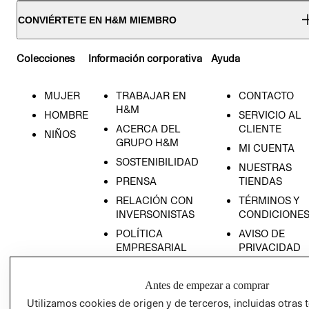
CONVIÉRTETE EN H&M MIEMBRO
Colecciones
Información corporativa
Ayuda
MUJER
TRABAJAR EN
CONTACTO
H&M
HOMBRE
SERVICIO AL
ACERCA DEL
CLIENTE
NIÑOS
GRUPO H&M
MI CUENTA
SOSTENIBILIDAD
NUESTRAS
PRENSA
TIENDAS
RELACIÓN CON
TÉRMINOS Y
INVERSONISTAS
CONDICIONE
POLÍTICA
AVISO DE
EMPRESARIAL
PRIVACIDAD
GIFT CARD
Antes de empezar a comprar
AVISO DE
COOKIES
Utilizamos cookies de origen y de terceros, incluidas otras 